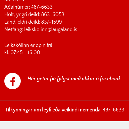
Aðalnúmer: 487-6633
Holt, yngri deild: 863-6053
Land, eldri deild: 837-1599
Netfang: leikskolinn@laugaland.is
Leikskólinn er opin frá
kl. 07:45 - 16:00
Hér getur þú fylgst með okkur á facebook
Tilkynningar um leyfi eða veikindi nemenda
: 487-6633