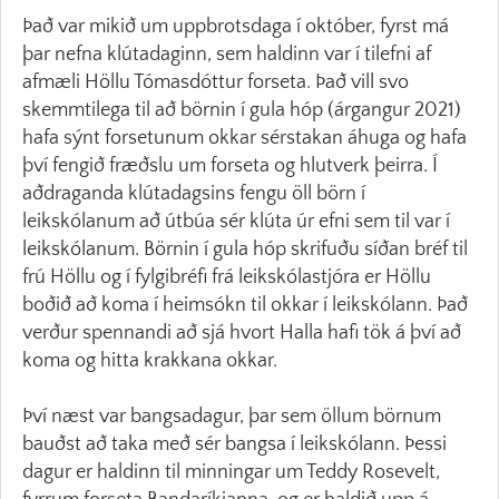
Það var mikið um uppbrotsdaga í október, fyrst má
þar nefna klútadaginn, sem haldinn var í tilefni af
afmæli Höllu Tómasdóttur forseta. Það vill svo
skemmtilega til að börnin í gula hóp (árgangur 2021)
hafa sýnt forsetunum okkar sérstakan áhuga og hafa
því fengið fræðslu um forseta og hlutverk þeirra. Í
aðdraganda klútadagsins fengu öll börn í
leikskólanum að útbúa sér klúta úr efni sem til var í
leikskólanum. Börnin í gula hóp skrifuðu síðan bréf til
frú Höllu og í fylgibréfi frá leikskólastjóra er Höllu
boðið að koma í heimsókn til okkar í leikskólann. Það
verður spennandi að sjá hvort Halla hafi tök á því að
koma og hitta krakkana okkar.
Því næst var bangsadagur, þar sem öllum börnum
bauðst að taka með sér bangsa í leikskólann. Þessi
dagur er haldinn til minningar um Teddy Rosevelt,