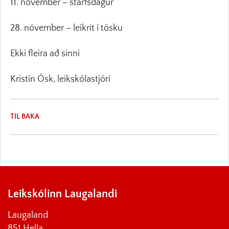
11. nóvember – starfsdagur
28. nóvember – leikrit í tösku
Ekki fleira að sinni
Kristín Ósk, leikskólastjóri
TIL BAKA
Leikskólinn Laugalandi
Laugaland
851 Hella