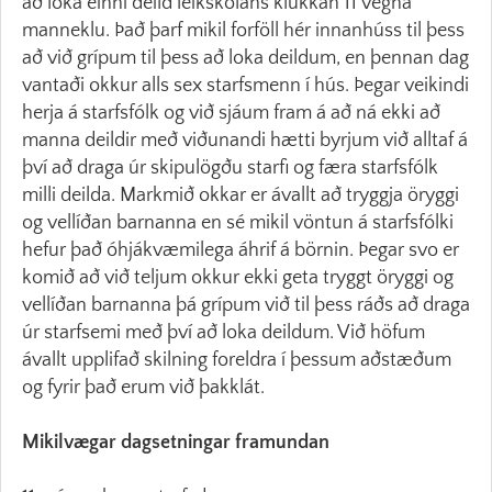
að loka einni deild leikskólans klukkan 11 vegna
manneklu. Það þarf mikil forföll hér innanhúss til þess
að við grípum til þess að loka deildum, en þennan dag
vantaði okkur alls sex starfsmenn í hús. Þegar veikindi
herja á starfsfólk og við sjáum fram á að ná ekki að
manna deildir með viðunandi hætti byrjum við alltaf á
því að draga úr skipulögðu starfi og færa starfsfólk
milli deilda. Markmið okkar er ávallt að tryggja öryggi
og vellíðan barnanna en sé mikil vöntun á starfsfólki
hefur það óhjákvæmilega áhrif á börnin. Þegar svo er
komið að við teljum okkur ekki geta tryggt öryggi og
vellíðan barnanna þá grípum við til þess ráðs að draga
úr starfsemi með því að loka deildum. Við höfum
ávallt upplifað skilning foreldra í þessum aðstæðum
og fyrir það erum við þakklát.
Mikilvægar dagsetningar framundan