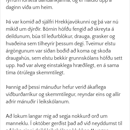
fyrrum forseta Bandaríkjanna, og er haldið upp á
daginn víða um heim.
Þá var komið að sjálfri Hrekkjavökunni og þá var nú
mikið um dýrðir. Börnin höfðu fengið að skreyta á
deildunum, búa til leðurblökur, drauga, grasker og
hvaðeina sem tilheyrir þessum degi. Tveimur elstu
árgöngunum var síðan boðið að koma og skoða
draugahús, sem elstu bekkir grunnskólans höfðu sett
upp. Það var alveg einstaklega hræðilegt, en á sama
tíma ótrúlega skemmtilegt.
Þannig að þessi mánuður hefur verið ákaflega
viðburðarríkur og skemmtilegur, reyndar eins og allir
aðrir mánuðir í leikskólanum.
Að lokum langar mig að segja nokkurð orð um
manneklu. Í október gerðist það að við neyddumst til